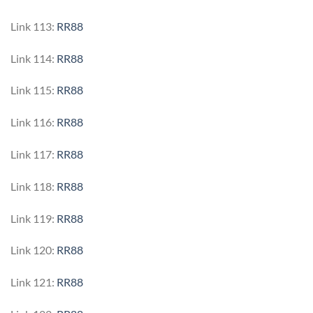
Link 113:
RR88
Link 114:
RR88
Link 115:
RR88
Link 116:
RR88
Link 117:
RR88
Link 118:
RR88
Link 119:
RR88
Link 120:
RR88
Link 121:
RR88