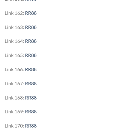
Link 162:
RR88
Link 163:
RR88
Link 164:
RR88
Link 165:
RR88
Link 166:
RR88
Link 167:
RR88
Link 168:
RR88
Link 169:
RR88
Link 170:
RR88