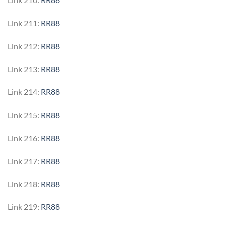
Link 211:
RR88
Link 212:
RR88
Link 213:
RR88
Link 214:
RR88
Link 215:
RR88
Link 216:
RR88
Link 217:
RR88
Link 218:
RR88
Link 219:
RR88