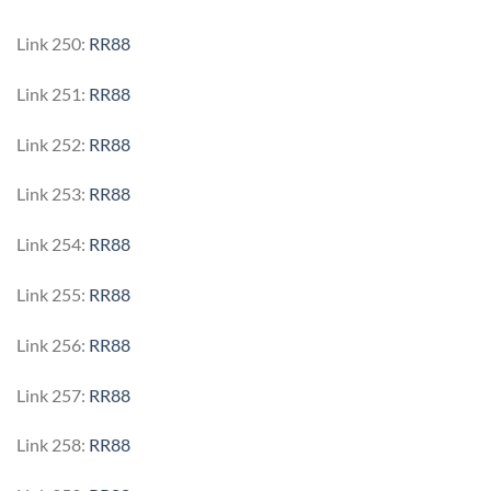
Link 250:
RR88
Link 251:
RR88
Link 252:
RR88
Link 253:
RR88
Link 254:
RR88
Link 255:
RR88
Link 256:
RR88
Link 257:
RR88
Link 258:
RR88