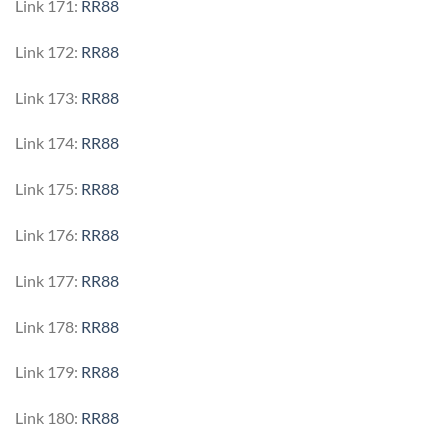
Link 171:
RR88
Link 172:
RR88
Link 173:
RR88
Link 174:
RR88
Link 175:
RR88
Link 176:
RR88
Link 177:
RR88
Link 178:
RR88
Link 179:
RR88
Link 180:
RR88