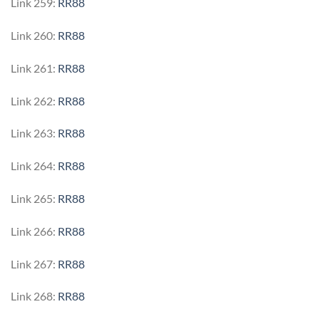
Link 259:
RR88
Link 260:
RR88
Link 261:
RR88
Link 262:
RR88
Link 263:
RR88
Link 264:
RR88
Link 265:
RR88
Link 266:
RR88
Link 267:
RR88
Link 268:
RR88