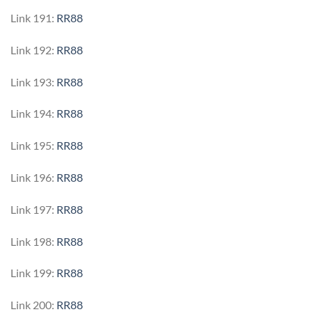
Link 191:
RR88
Link 192:
RR88
Link 193:
RR88
Link 194:
RR88
Link 195:
RR88
Link 196:
RR88
Link 197:
RR88
Link 198:
RR88
Link 199:
RR88
Link 200:
RR88