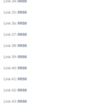
Link 34:
RR88
Link 35:
RR88
Link 36:
RR88
Link 37:
RR88
Link 38:
RR88
Link 39:
RR88
Link 40:
RR88
Link 41:
RR88
Link 42:
RR88
Link 43:
RR88