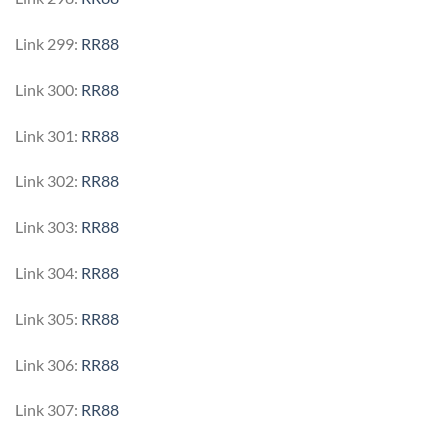
Link 299:
RR88
Link 300:
RR88
Link 301:
RR88
Link 302:
RR88
Link 303:
RR88
Link 304:
RR88
Link 305:
RR88
Link 306:
RR88
Link 307:
RR88