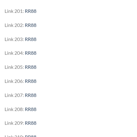
Link 201:
RR88
Link 202:
RR88
Link 203:
RR88
Link 204:
RR88
Link 205:
RR88
Link 206:
RR88
Link 207:
RR88
Link 208:
RR88
Link 209:
RR88
Link 210:
RR88