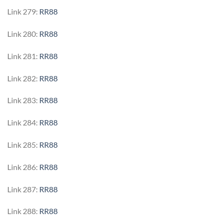
Link 279:
RR88
Link 280:
RR88
Link 281:
RR88
Link 282:
RR88
Link 283:
RR88
Link 284:
RR88
Link 285:
RR88
Link 286:
RR88
Link 287:
RR88
Link 288:
RR88