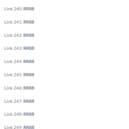
Link 240:
RR88
Link 241:
RR88
Link 242:
RR88
Link 243:
RR88
Link 244:
RR88
Link 245:
RR88
Link 246:
RR88
Link 247:
RR88
Link 248:
RR88
Link 249:
RR88