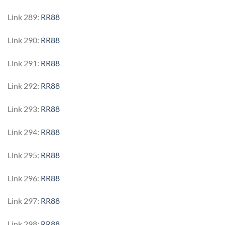
Link 289:
RR88
Link 290:
RR88
Link 291:
RR88
Link 292:
RR88
Link 293:
RR88
Link 294:
RR88
Link 295:
RR88
Link 296:
RR88
Link 297:
RR88
Link 298:
RR88