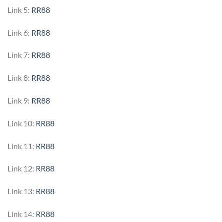
Link 5:
RR88
Link 6:
RR88
Link 7:
RR88
Link 8:
RR88
Link 9:
RR88
Link 10:
RR88
Link 11:
RR88
Link 12:
RR88
Link 13:
RR88
Link 14:
RR88