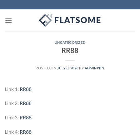
Skip
to
content
UNCATEGORIZED
RR88
POSTED ON
JULY 8, 2026
BY
ADMINPBN
Link 1:
RR88
Link 2:
RR88
Link 3:
RR88
Link 4:
RR88