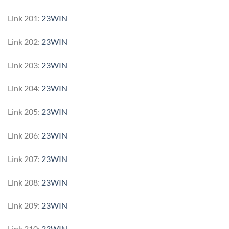
Link 201:
23WIN
Link 202:
23WIN
Link 203:
23WIN
Link 204:
23WIN
Link 205:
23WIN
Link 206:
23WIN
Link 207:
23WIN
Link 208:
23WIN
Link 209:
23WIN
Link 210:
23WIN