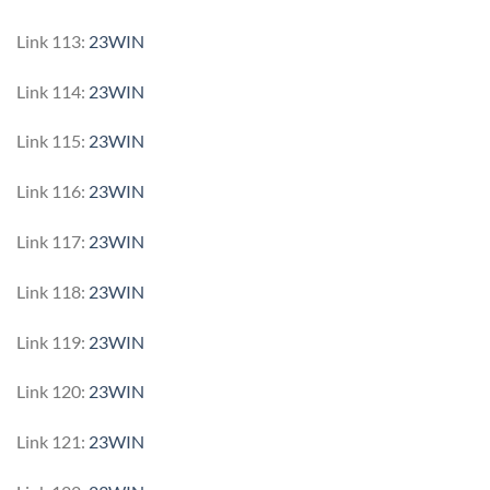
Link 113:
23WIN
Link 114:
23WIN
Link 115:
23WIN
Link 116:
23WIN
Link 117:
23WIN
Link 118:
23WIN
Link 119:
23WIN
Link 120:
23WIN
Link 121:
23WIN