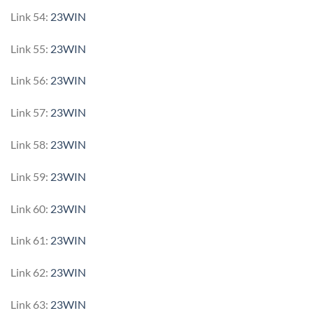
Link 54:
23WIN
Link 55:
23WIN
Link 56:
23WIN
Link 57:
23WIN
Link 58:
23WIN
Link 59:
23WIN
Link 60:
23WIN
Link 61:
23WIN
Link 62:
23WIN
Link 63:
23WIN