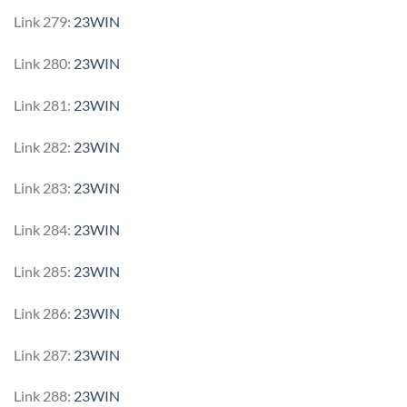
Link 279:
23WIN
Link 280:
23WIN
Link 281:
23WIN
Link 282:
23WIN
Link 283:
23WIN
Link 284:
23WIN
Link 285:
23WIN
Link 286:
23WIN
Link 287:
23WIN
Link 288:
23WIN