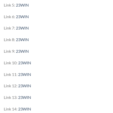
Link 5:
23WIN
Link 6:
23WIN
Link 7:
23WIN
Link 8:
23WIN
Link 9:
23WIN
Link 10:
23WIN
Link 11:
23WIN
Link 12:
23WIN
Link 13:
23WIN
Link 14:
23WIN