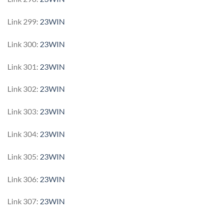
Link 299:
23WIN
Link 300:
23WIN
Link 301:
23WIN
Link 302:
23WIN
Link 303:
23WIN
Link 304:
23WIN
Link 305:
23WIN
Link 306:
23WIN
Link 307:
23WIN