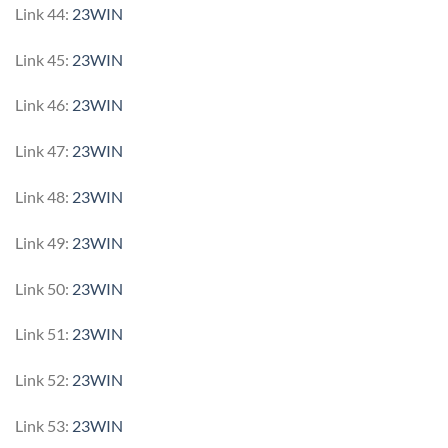
Link 44:
23WIN
Link 45:
23WIN
Link 46:
23WIN
Link 47:
23WIN
Link 48:
23WIN
Link 49:
23WIN
Link 50:
23WIN
Link 51:
23WIN
Link 52:
23WIN
Link 53:
23WIN