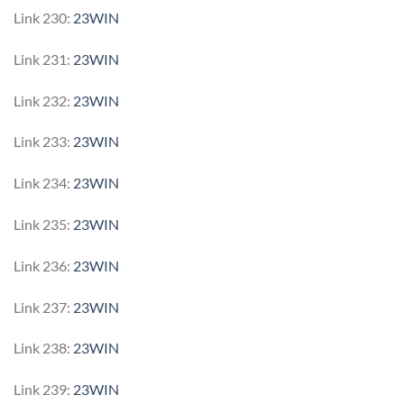
Link 230:
23WIN
Link 231:
23WIN
Link 232:
23WIN
Link 233:
23WIN
Link 234:
23WIN
Link 235:
23WIN
Link 236:
23WIN
Link 237:
23WIN
Link 238:
23WIN
Link 239:
23WIN