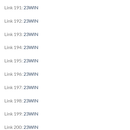
Link 191:
23WIN
Link 192:
23WIN
Link 193:
23WIN
Link 194:
23WIN
Link 195:
23WIN
Link 196:
23WIN
Link 197:
23WIN
Link 198:
23WIN
Link 199:
23WIN
Link 200:
23WIN