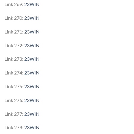
Link 269:
23WIN
Link 270:
23WIN
Link 271:
23WIN
Link 272:
23WIN
Link 273:
23WIN
Link 274:
23WIN
Link 275:
23WIN
Link 276:
23WIN
Link 277:
23WIN
Link 278:
23WIN