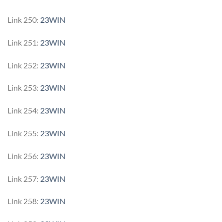
Link 250:
23WIN
Link 251:
23WIN
Link 252:
23WIN
Link 253:
23WIN
Link 254:
23WIN
Link 255:
23WIN
Link 256:
23WIN
Link 257:
23WIN
Link 258:
23WIN