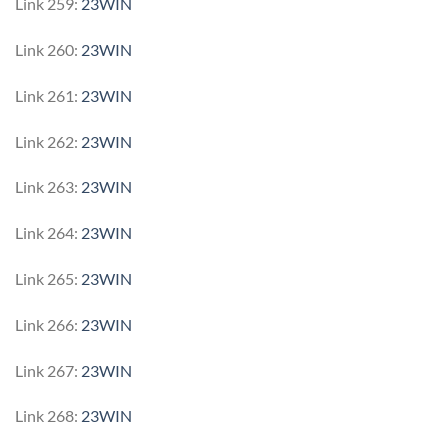
Link 259:
23WIN
Link 260:
23WIN
Link 261:
23WIN
Link 262:
23WIN
Link 263:
23WIN
Link 264:
23WIN
Link 265:
23WIN
Link 266:
23WIN
Link 267:
23WIN
Link 268:
23WIN