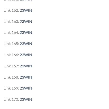
Link 162:
23WIN
Link 163:
23WIN
Link 164:
23WIN
Link 165:
23WIN
Link 166:
23WIN
Link 167:
23WIN
Link 168:
23WIN
Link 169:
23WIN
Link 170:
23WIN